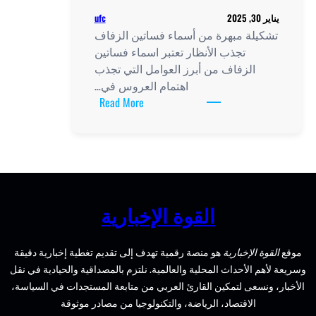
ufc
يناير 30, 2025
تشكيلة مبهرة من أسماء فساتين الزفاف
تجذب الأنظار تعتبر اسماء فساتين
الزفاف من أبرز العوامل التي تجذب
اهتمام العروس في…
:
Read More
تشكيلة
مبهرة
من
أسماء
فساتين
الزفاف
القوة الإخبارية
تجذب
الأنظار
موقع
القوة الإخبارية
هو منصة رقمية تهدف إلى تقديم تغطية إخبارية دقيقة
وسريعة لأهم الأحداث المحلية والعالمية. نلتزم بالمصداقية والحيادية في نقل
الأخبار، ونسعى لتمكين القارئ العربي من متابعة المستجدات في السياسة،
الاقتصاد، الرياضة، والتكنولوجيا من مصادر موثوقة