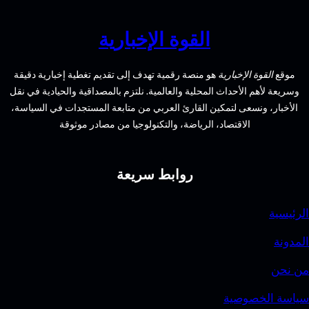
استثمار
عقاري
القوة الإخبارية
مثالي
في
وقع
القوة الإخبارية
هو منصة رقمية تهدف إلى تقديم تغطية إخبارية دقيقة
أجمل
يعة لأهم الأحداث المحلية والعالمية. نلتزم بالمصداقية والحيادية في نقل
المناطق
أخبار، ونسعى لتمكين القارئ العربي من متابعة المستجدات في السياسة،
الاقتصاد، الرياضة، والتكنولوجيا من مصادر موثوقة
روابط سريعة
يسية
ونة
حن
ة الخصوصية