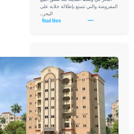
المفروشة والتي تتمتع بإطلالة خلابة على
البحر…
:
Read More
شقة
مفروشة
للبيع
بإطلالة
خلابة
على
البحر
في
وسط
المدينة