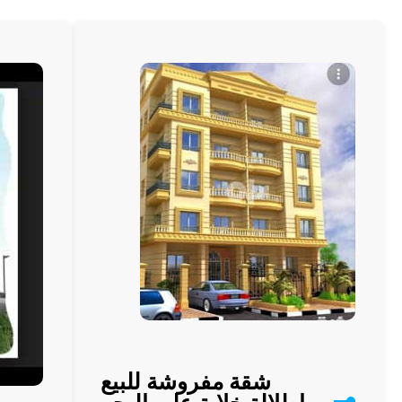
الجمال
إلى
حياتك
مع
كلب
شيواوا
المحبوب
شقة مفروشة للبيع
بإطلالة خلابة على البحر