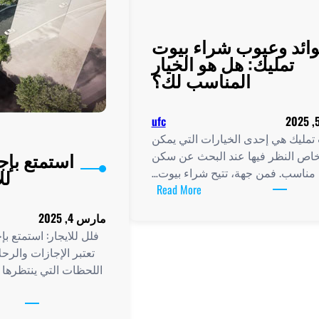
ائد وعيوب شراء بيوت
تمليك: هل هو الخيار
المناسب لك؟
ufc
تمليك هي إحدى الخيارات التي يمكن
استمتع بإج
اص النظر فيها عند البحث عن سكن
لل
مناسب. فمن جهة، تتيح شراء بيوت…
:
Read More
فوائد
مارس 4, 2025
وعيوب
فلل للايجار: استمتع ب
شراء
تعتبر الإجازات والرح
بيوت
اللحظات التي ينتظرها ا
تمليك:
هل
هو