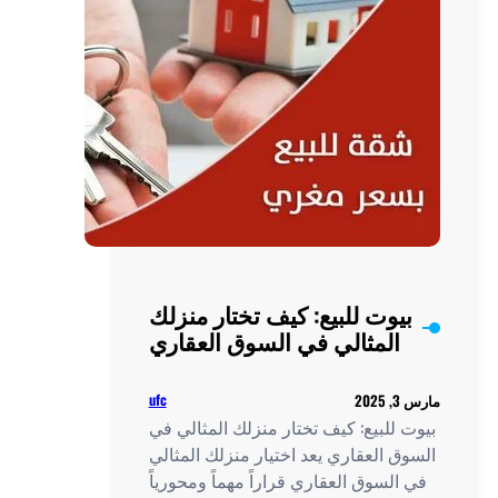
ار منزلك
العقاري
ufc
المثالي في
لك المثالي
ً ومحورياً