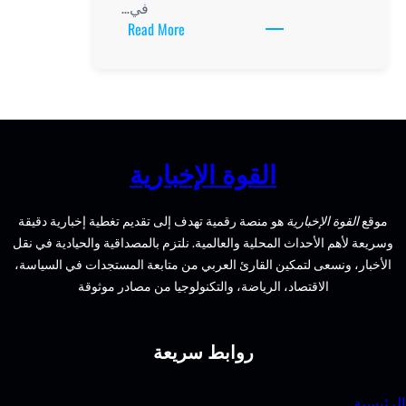
في…
:
Read More
بيوت
للبيع:
كيف
تختار
منزلك
المثالي
بارية
في
السوق
إلى تقديم تغطية إخبارية دقيقة
العقاري
لتزم بالمصداقية والحيادية في نقل
ن متابعة المستجدات في السياسة،
وجيا من مصادر موثوقة
يعة