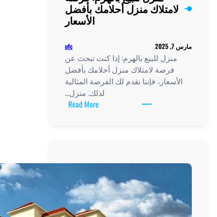
ك بأفضل
الأسعار
ufc
نت تبحث عن
امك بأفضل
صة المثالية
لك. منزل…
:
Read More
منزل
للبيع
بالهرم:
فرصة
لامتلاك
منزل
أحلامك
بأفضل
الأسعار