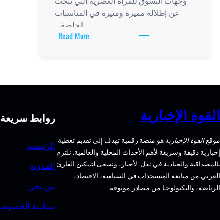
وجهات التسوق للمرأة العصرية التي تبحث
عن إطلالة مميزة ومثيرة في المناسبات
الخاصة.…
:
Read More
أفضل
محلات
فساتين
سهرة
للمرأة
العصرية
القوة الإخبارية
روابط سريعة
موقع
القوة الإخبارية
هو منصة رقمية تهدف إلى تقديم تغطية
الرئيسية
إخبارية دقيقة وسريعة لأهم الأحداث المحلية والعالمية. نلتزم
بالمصداقية والحيادية في نقل الأخبار، ونسعى لتمكين القارئ
المدونة
العربي من متابعة المستجدات في السياسة، الاقتصاد،
من نحن
الرياضة، والتكنولوجيا من مصادر موثوقة
سياسة الخصوصي