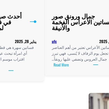
جمال ورونق صور
أحدث صي
ساتين الأعراس الفخمة
في ف
والأنيقة
لم
ufc
يناير 28, 2025
تين الأعراس تعتبر من أهم العناصر
فساتين سهرة هي قطع
تجعل يوم الزفاف لا يُنسى، فهي تبرز
أي امرأة تبحث عن ا
جمال العروس وتضفي عليها رونقاً…
اقتراب موسم ا
:
Read More
جمال
ورونق
صور
فساتين
الأعراس
الفخمة
والأنيقة