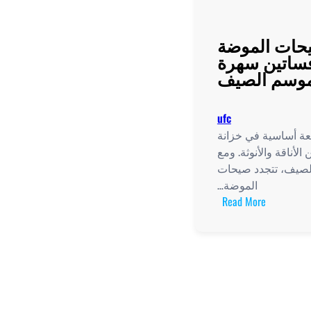
حات الموضة
ساتين سهرة
وسم الصيف
ufc
ة أساسية في خزانة
لأناقة والأنوثة. ومع
لصيف، تتجدد صيحات
الموضة…
:
Read More
أحدث
صيحات
الموضة
في
فساتين
سهرة