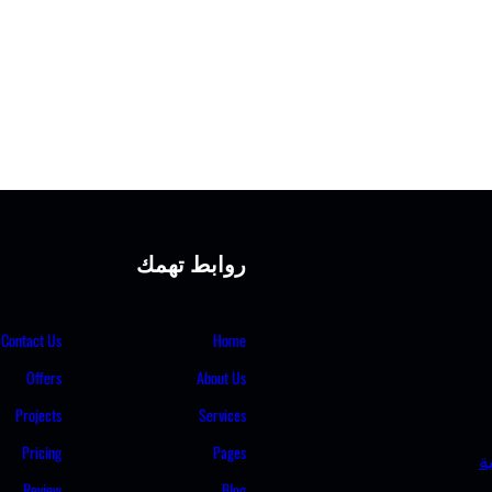
روابط تهمك
Contact Us
Home
Offers
About Us
Projects
Services
Pricing
Pages
ة
Review
Blog