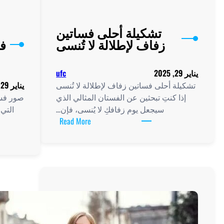
تشكيلة أحلى فساتين
زفاف لإطلالة لا تُنسى
ف
يناير 29, 2025
ufc
تشكيلة أحلى فساتين زفاف لإطلالة لا تُنسى
يناير 29, 2025
إذا كنتِ تبحثين عن الفستان المثالي الذي
صور فسا
سيجعل يوم زفافكِ لا يُنسى، فإن…
التي 
:
Read More
تشكيلة
أحلى
فساتين
زفاف
لإطلالة
لا
تُنسى