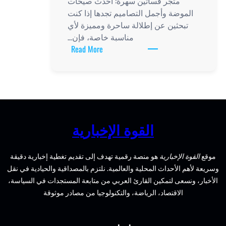
متجر فساتين سهرة: أحدث صيحات
الموضة وأجمل التصاميم تجدها إذا كنت
تبحثين عن إطلالة ساحرة ومميزة لأي
مناسبة خاصة، فإن…
:
Read More
أفضل
متاجر
فساتين
سهرة:
احصلي
على
القوة الإخبارية
إطلالة
مميزة
موقع
القوة الإخبارية
هو منصة رقمية تهدف إلى تقديم تغطية إخبارية دقيقة
وسريعة لأهم الأحداث المحلية والعالمية. نلتزم بالمصداقية والحيادية في نقل
الأخبار، ونسعى لتمكين القارئ العربي من متابعة المستجدات في السياسة،
الاقتصاد، الرياضة، والتكنولوجيا من مصادر موثوقة