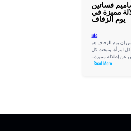
اميم فساتين
لة مميزة في
يوم الزفاف
ufc
 إن يوم الزفاف هو
 كل امرأة، وتبحث كل
عن إطلالة مميزة…
:
Read More
أروع
تصاميم
فساتين
عروس
لإطلالة
مميزة
في
يوم
الزفاف