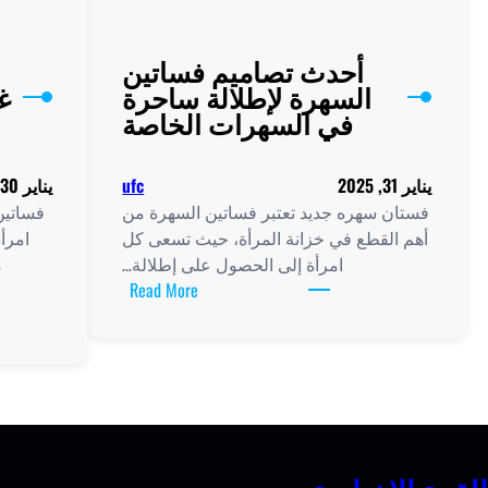
أحدث تصاميم فساتين
السهرة لإطلالة ساحرة
غ
في السهرات الخاصة
يناير 31, 2025
ufc
يناير 30, 2025
فستان سهره جديد تعتبر فساتين السهرة من
فساتين
أهم القطع في خزانة المرأة، حيث تسعى كل
امرأ
امرأة إلى الحصول على إطلالة…
م
:
Read More
أحدث
تصاميم
فساتين
السهرة
لإطلالة
ساحرة
في