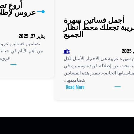
أروع تص
عروس لإطلا
أجمل فساتين سهرة
ريبة تجعلك محط أنظار
الجميع
يناير 27, 2025
تصاميم فساتين عروس
من أهم الأيام في حياة
ufc
عروس 
 سهرة غريبة هي الاختيار الأمثل لكل
ة تبحث عن إطلالة فريدة ومميزة في
ناسباتها الخاصة. تتميز هذه الفساتين
بتصاميمها…
:
Read More
أجمل
فساتين
سهرة
غريبة
تجعلك
محط