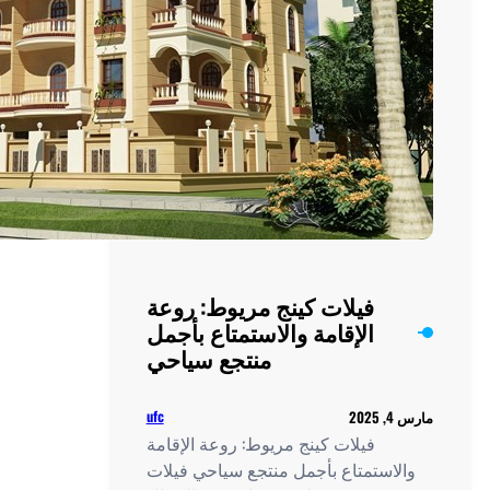
مريوط: روعة
ستمتاع بأجمل
نتجع سياحي
ufc
ط: روعة الإقامة
تجع سياحي فيلات