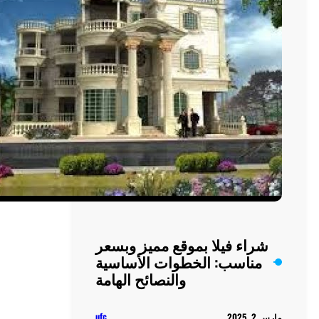
من
البحر
 مميز وبسعر
ت الأساسية
لنصائح الهامة
ufc