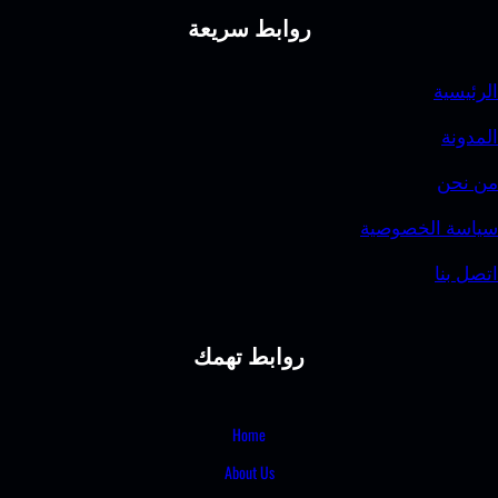
ط سريعة
بط تهمك
Home
About U