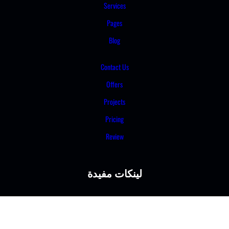
Service
Pages
Blog
Contact 
Offers
Project
Pricing
Review
ات مفيدة