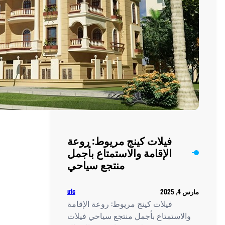
مريوط: روعة
ستمتاع بأجمل
نتجع سياحي
ufc
ط: روعة الإقامة
تجع سياحي فيلات