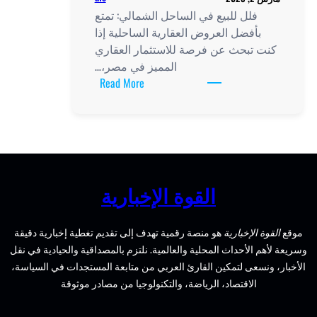
ل الشمالي: تمتع
ية الساحلية إذا
ستثمار العقاري
لمميز في مصر،…
:
Read More
فلل
للبيع
في
الساحل
الشمالي:
تمتع
الإخبارية
بأفضل
العروض
ة تهدف إلى تقديم تغطية إخبارية دقيقة
العقارية
لمية. نلتزم بالمصداقية والحيادية في نقل
الساحلية
عربي من متابعة المستجدات في السياسة،
لتكنولوجيا من مصادر موثوقة