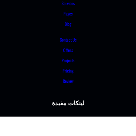
Service
Pages
Blog
Contact 
Offers
Project
Pricing
Review
ات مفيدة