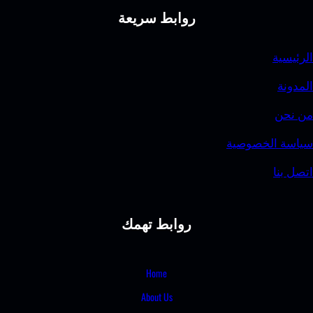
ط سريعة
بط تهمك
Home
About U