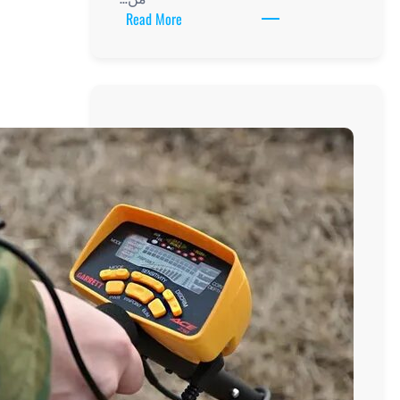
:
Read More
أفضل
جهاز
كشف
ذهب
امريكي
في
السوق
اليوم:
دليل
شامل