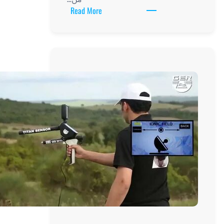
:
Read More
أفضل
جهاز
كشف
ذهب
امريكي
في
السوق
اليوم:
دليل
شامل