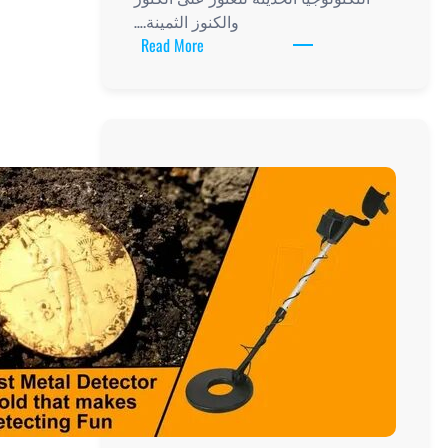
والكنوز الثمينة.…
:
Read More
جهاز
الماني
متطور
لكشف
الذهب:
التكنولوجيا
الحديثة
للعثور
على
الكنوز