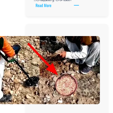
:
Read More
كيفية
الكشف
عن
الذهب:
أساليب
وتقنيات
فعالة