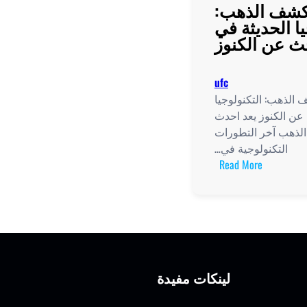
كشف الذهب:
يا الحديثة في
ث عن الكنوز
ufc
الذهب: التكنولوجيا
 عن الكنوز يعد احدث
لذهب آخر التطورات
التكنولوجية في…
:
Read More
أحدث
جهاز
كشف
الذهب:
التكنولوجيا
الحديثة
لينكات مفيدة
في
عالم