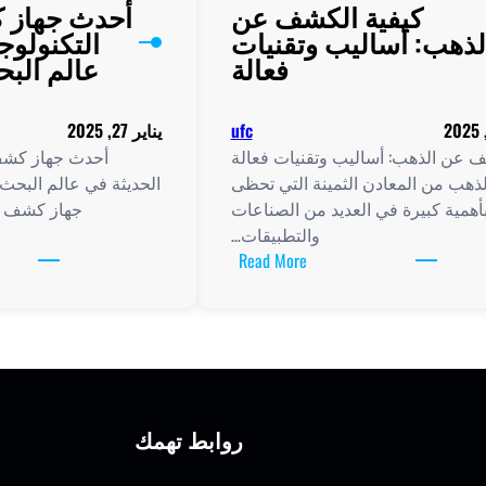
كيفية الكشف عن
أحدث جهاز 
لذهب: أساليب وتقنيات
التكنولوج
فعالة
عالم البح
ufc
يناير 27, 2025
 عن الذهب: أساليب وتقنيات فعالة
أحدث جهاز كشف 
الذهب من المعادن الثمينة التي تحظى
الحديثة في عالم البحث
أهمية كبيرة في العديد من الصناعات
جهاز كشف ا
والتطبيقات…
:
Read More
كيفية
الكشف
عن
الذهب:
أساليب
وتقنيات
روابط تهمك
فعالة