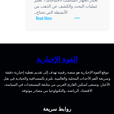
يات البحث والكشف عن الذهب من
الأنشطة التي تحتاج…
:
Read More
أفضل
جهاز
للكشف
عن
الذهب:
كيف
القوة الإخبارية
تختار
الجهاز
الإخبارية
هو منصة رقمية تهدف إلى تقديم تغطية إخبارية دقيقة
المناسب
الأحداث المحلية والعالمية. نلتزم بالمصداقية والحيادية في نقل
لاحتياجاتك؟
سعى لتمكين القارئ العربي من متابعة المستجدات في السياسة،
الاقتصاد، الرياضة، والتكنولوجيا من مصادر موثوقة
روابط سريعة