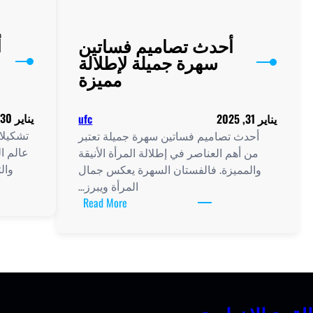
أ
أحدث تصاميم فساتين
سهرة جميلة لإطلالة
مميزة
يناير 30, 2025
يناير 31, 2025
ufc
تشكيلا
أحدث تصاميم فساتين سهرة جميلة تعتبر
عالم ال
من أهم العناصر في إطلالة المرأة الأنيقة
وال
والمميزة. فالفستان السهرة يعكس جمال
المرأة ويبرز…
:
Read More
أحدث
تصاميم
فساتين
سهرة
جميلة
لإطلالة