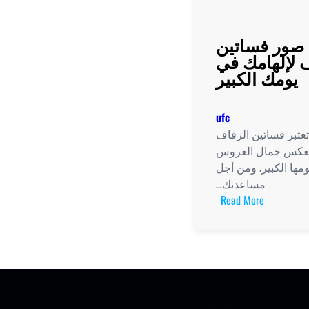
صور فساتين
 لإلهامك في
يومك الكبير
ufc
عتبر فساتين الزفاف
 تعكس جمال العروس
ومها الكبير. ومن أجل
مساعدتك…
:
Read More
أجمل
صور
فساتين
الزفاف
لإلهامك
في