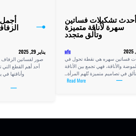
حدث تشكيلات فساتين
أجمل 
سهرة لأناقة متميزة
الزفاف
وتألق متجدد
ufc
يناير 29, 2025
ت فساتين سهره هي نقطة تحول في
صور لفساتين الزفاف ت
موضة والأناقة، فهي تجمع بين الأناقة
أحد أهم القطع التي
تألق في تصاميم متميزة تُلهم المرأة…
وأناقتها في ي
:
Read More
أحدث
تشكيلات
فساتين
سهرة
لأناقة
متميزة
وتألق