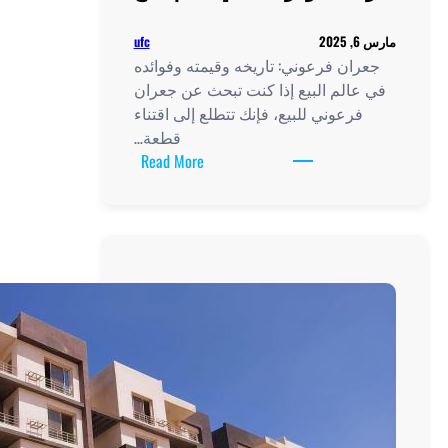
ufc
ته وفوائده
 عن جعران
إلى اقتناء
قطعة…
:
Read More
جعران
فرعوني:
تاريخه
وقيمته
وفوائده
في
عالم
البيع