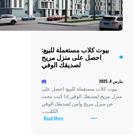
 للبيع:
ل مريح
 الوفي
ufc
 احصل على
 كنت تبحث
يقك الوفي
الكلب،…
:
Read More
بيوت
كلاب