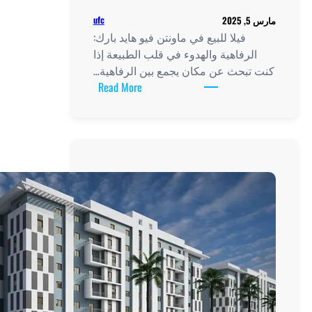
ufc
 هايد بارك:
لطبيعة إذا
الرفاهية…
:
Read More
فيلا
للبيع
في
ماونتن
فيو
هايد
بارك:
الرفاهية
والهدوء
في
قلب
الطبيعة