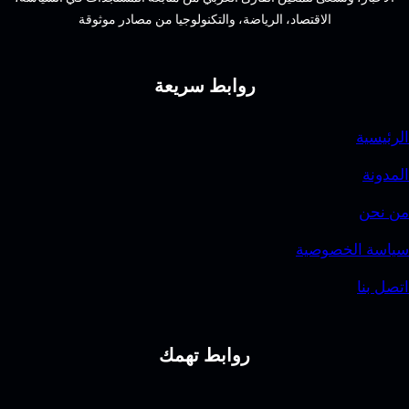
وجيا من مصادر موثوقة
يعة
همك