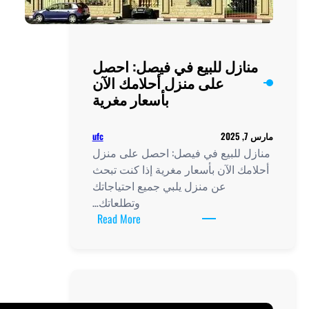
ل: احصل
مك الآن
ر مغرية
ufc
 على منزل
ا كنت تبحث
احتياجاتك
وتطلعاتك…
:
Read More
منازل
للبيع
في
فيصل:
احصل