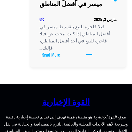
لمناطق
ufc
ط ميسر في
ث عن فيلا
 المناطق،
فإليك…
:
Read More
فيلا
فاخرة
للبيع
بتقسيط
ميسر
في
بارية
أفضل
المناطق
إلى تقديم تغطية إخبارية دقيقة
لتزم بالمصداقية والحيادية في نقل
ن متابعة المستجدات في السياسة،