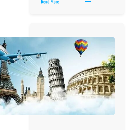
:
Read More
أفضل
الأماكن
السياحية
في
جورجيا:
استكشف
جمال
هذه
الوجهة
السياحية
الرائعة