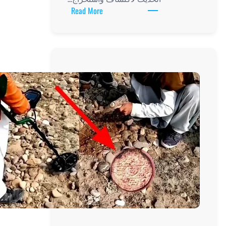
:
Read More
أهمية
وفعالية
اجهزة
تنقيب
الذهب
في
عصرنا
الحديث