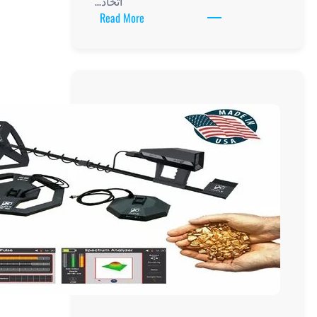
اتخاذ…
:
Read More
أهمية
مقارنة
وتقييم
سعر
جهاز
كشف
المعادن
قبل
الشراء