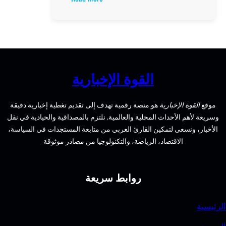
فلل
للبيع
في
هاسيندا
باي:
أفضل
القوة الإخبارية
عروض
العقارات
الإخبارية
هو منصة رقمية تهدف إلى تقديم تغطية إخبارية دقيقة
في
الأحداث المحلية والعالمية. نلتزم بالمصداقية والحيادية في نقل
منطقة
سعى لتمكين القارئ العربي من متابعة المستجدات في السياسة،
المصيف
الاقتصاد، الرياضة، والتكنولوجيا من مصادر موثوقة
والاستجمام
روابط سريعة