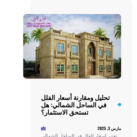
كينج
مريوط:
الخيار
الأمثل
للحياة
الفخمة
تحليل ومقارنة أسعار الفلل
في الساحل الشمالي: هل
تستحق الاستثمار؟
ufc
2
بر اسعار الفلل في الساحل الشمالي