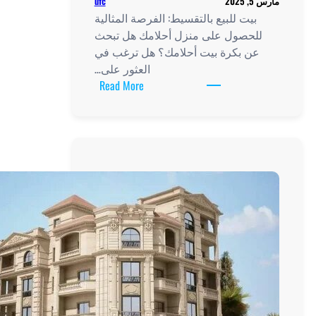
ufc
2
بيت للبيع بالتقسيط: الفرصة المثالية
لحصول على منزل أحلامك هل تبحث
ن بكرة بيت أحلامك؟ هل ترغب في
العثور على…
:
Read More
بيت
للبيع
بالتقسيط:
الفرصة
المثالية
للحصول
على
منزل
أحلامك