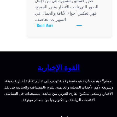
صور فساتين للسهرة هي من أجمل
الصور التي تلفت الأنظار وتبهر الجميع،
فهي تعكس أجواء الأناقة والجمال في
السهرات الخاصة…
:
Read More
أجمل
صور
فساتين
للسهرة
تلفت
الأنظار
القوة الإخبارية
وتبهر
الجميع
موقع
القوة الإخبارية
هو منصة رقمية تهدف إلى تقديم تغطية إخبارية دقيقة
وسريعة لأهم الأحداث المحلية والعالمية. نلتزم بالمصداقية والحيادية في نقل
الأخبار، ونسعى لتمكين القارئ العربي من متابعة المستجدات في السياسة،
الاقتصاد، الرياضة، والتكنولوجيا من مصادر موثوقة