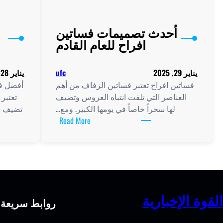
أحدث تصميمات فساتين
افراح للعام القادم
يناير 29, 2025
ufc
يناير 28, 2025
فساتين افراح تعتبر فساتين الزفاف من أهم
أفضل فس
العناصر التي تلفت انتباه العروس وتضيف
تعتبر
لها سحراً خاصاً في يومها الكبير. ومع…
تضيف سح
:
Read More
أحدث
تصميمات
فساتين
افراح
للعام
القادم
القوة الإخبارية
روابط سريعة