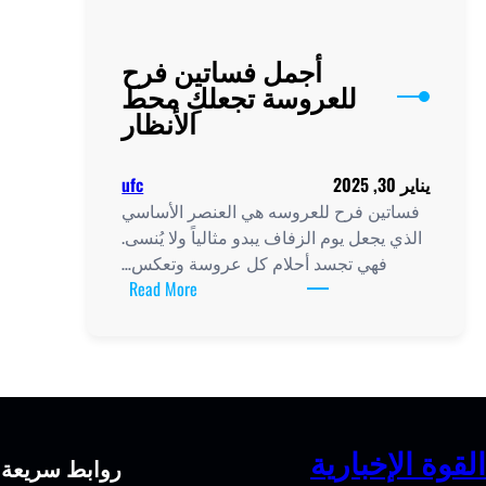
أجمل فساتين فرح
للعروسة تجعلكِ محط
الأنظار
يناير 30, 2025
ufc
فساتين فرح للعروسه هي العنصر الأساسي
الذي يجعل يوم الزفاف يبدو مثالياً ولا يُنسى.
فهي تجسد أحلام كل عروسة وتعكس…
:
Read More
أجمل
فساتين
فرح
للعروسة
تجعلكِ
محط
القوة الإخبارية
روابط سريعة
الأنظار