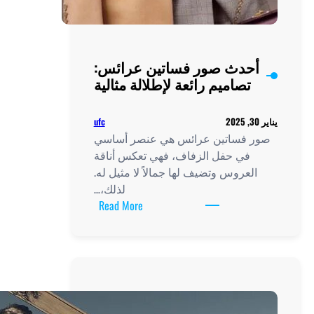
حدث صور فساتين عرائس:
تصاميم رائعة لإطلالة مثالية
ufc
 فساتين عرائس هي عنصر أساسي
في حفل الزفاف، فهي تعكس أناقة
لعروس وتضيف لها جمالاً لا مثيل له.
لذلك،…
:
Read More
أحدث
صور
فساتين
عرائس:
تصاميم
رائعة