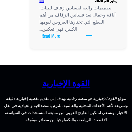
ufc
ميمات رائعة لفساتين زفاف للبنات:
ة وجمال تعد فساتين الزفاف من أهم
القطع التي تختارها العروس ليومها
الكبير، فهي تعكس…
:
Read More
تصميمات
رائعة
لفساتين
زفاف
للبنات:
أناقة
القوة الإخبارية
وجمال
تجتمع
الإخبارية
هو منصة رقمية تهدف إلى تقديم تغطية إخبارية دقيقة
الأحداث المحلية والعالمية. نلتزم بالمصداقية والحيادية في نقل
سعى لتمكين القارئ العربي من متابعة المستجدات في السياسة،
الاقتصاد، الرياضة، والتكنولوجيا من مصادر موثوقة