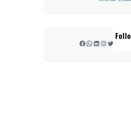
Foll
تويتر
إنستجرام
لينكد إن
واتساب
فيسبوك