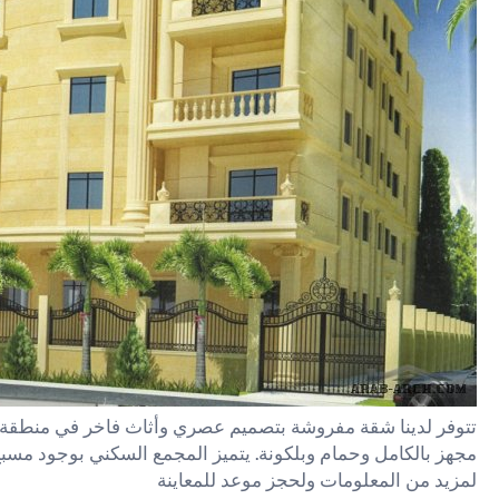
تتوفر لدينا شقة مفروشة بتصميم عصري وأثاث فاخر في منطقة ه
مجهز بالكامل وحمام وبلكونة. يتميز المجمع السكني بوجود مسبح
لمزيد من المعلومات ولحجز موعد للمعاينة